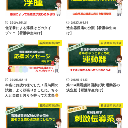
2024.05.21
2023.09.19
低栄養による浮腫はどのタイ
造血器腫瘍の分類【看護学生向
プ？？【看護学生向け】
け】
看護師国家試験
看護師国家試験
2025.02.15
2025.01.13
本当にお疲れ様でした！長時間の
第114回看護師国家試験 運動器の
試験、よく頑張りましたね。ちゃ
決定版【看護学生向け】
んと自信と誇りを持って大丈夫
看護師国家試験
看護師国家試験