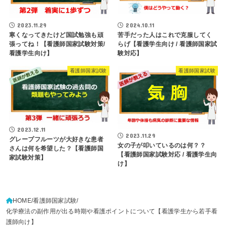
2023.11.29
2024.10.11
寒くなってきたけど国試勉強も頑
苦手だった人はこれで克服してく
張ってね！【看護師国家試験対策/
らげ【看護学生向け / 看護師国家試
看護学生向け】
験対応】
看護師国家試験
看護師国家試験
2023.12.11
2023.11.29
グレープフルーツが大好きな患者
女の子が叩いているのは何？？
さんは何を希望した？【看護師国
【看護師国家試験対応 / 看護学生向
家試験対策】
け】
HOME
看護師国家試験
化学療法の副作用が出る時期や看護ポイントについて【看護学生から若手看
護師向け】