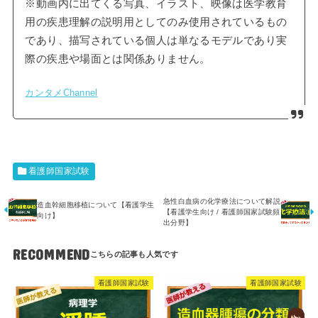
※動画内に出てくる写真、イラスト、映像は医学教育
用の疾患理解の説明用としてのみ使用されているもの
であり、描写されている個人は単なるモデルであり実
際の疾患や場面とは関係ありません。
カンタメChannel
看護師国家試験
急性白血病の化学療法について解説
造血幹細胞移植について【看護学生
【看護学生向け / 看護師国家試験頻
向け】
出分野】
RECOMMEND
看護師国家試験
看護師国家試験