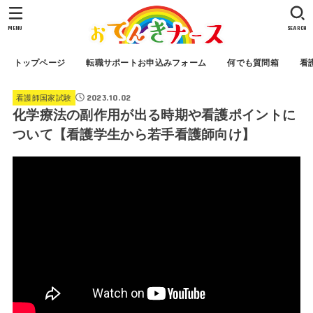
MENU
SEARCH
トップページ
転職サポートお申込みフォーム
何でも質問箱
看
2023.10.02
看護師国家試験
化学療法の副作用が出る時期や看護ポイントに
ついて【看護学生から若手看護師向け】