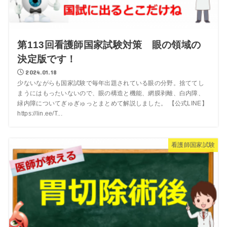
第113回看護師国家試験対策 眼の領域の
決定版です！
2024.01.18
少ないながらも国家試験で毎年出題されている眼の分野。捨ててし
まうにはもったいないので、眼の構造と機能、網膜剥離、白内障、
緑内障についてぎゅぎゅっとまとめて解説しました。 【公式LINE】
https://lin.ee/T...
看護師国家試験