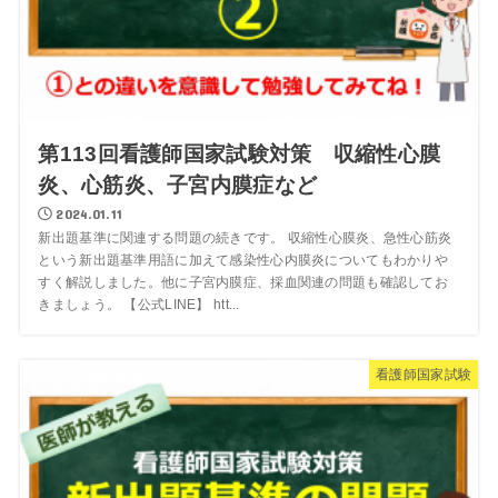
第113回看護師国家試験対策 収縮性心膜
炎、心筋炎、子宮内膜症など
2024.01.11
新出題基準に関連する問題の続きです。 収縮性心膜炎、急性心筋炎
という新出題基準用語に加えて感染性心内膜炎についてもわかりや
すく解説しました。他に子宮内膜症、採血関連の問題も確認してお
きましょう。 【公式LINE】 htt...
看護師国家試験