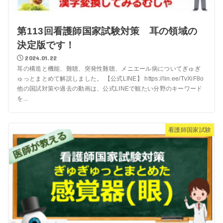
第113回看護師国家試験対策 耳の領域の
決定版です！
2024.01.22
耳の構造と機能、難聴、突発性難聴、メニエール病についてぎゅぎ
ゅっとまとめて解説しました。 【公式LINE】 https://lin.ee/TvXiF8o
他の国試対策や過去の動画は、公式LINEで観たい分野のキーワード
を...
看護師国家試験