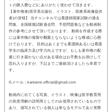
トの購入費など)にありがたく使わせて頂きます。
【著作権者(医学系出版社、イラスト、医療系画像提供
者)の皆様】 当チャンネルでは看護師国家試験の過去
問集、全国模擬試験過去問、予想問題集などを動画制
作の参考にさせて頂いております。 動画を作成する際
には著作物の複製や翻案とならないような構成に心懸
けております。 目的はあくまでも看護師あるいは看護
学生の臨床力及び学力向上ですが、もしも著作権の配
慮に行き届かない点がある場合はお手数をお掛けして
恐れ入りますが、下記までご連絡頂けましたら幸甚で
す。
Gメール；kantame.official@gmail.com
動画内に出てくる写真、イラスト、映像は医学教育用
の疾患理解の説明用としてのみ使用されているもので
あり、描写されている個人は単なるモデルであり実際