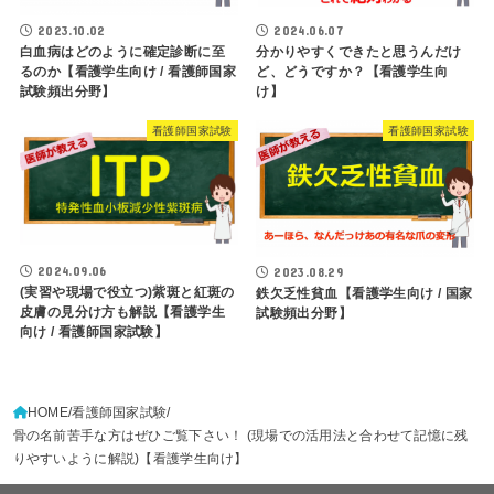
2023.10.02
2024.06.07
白血病はどのように確定診断に至
分かりやすくできたと思うんだけ
るのか【看護学生向け / 看護師国家
ど、どうですか？【看護学生向
試験頻出分野】
け】
看護師国家試験
看護師国家試験
2024.09.06
2023.08.29
(実習や現場で役立つ)紫斑と紅斑の
鉄欠乏性貧血【看護学生向け / 国家
皮膚の見分け方も解説【看護学生
試験頻出分野】
向け / 看護師国家試験】
HOME
看護師国家試験
骨の名前苦手な方はぜひご覧下さい！ (現場での活用法と合わせて記憶に残
りやすいように解説)【看護学生向け】