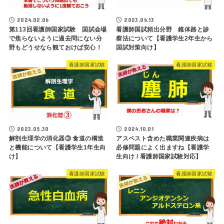
2024.02.06
2023.06.13
第113回看護師国家試験 国試会場
看護師国試頻出分野 錐体路と診
で焦らないように過去問にない分
察法について【看護学生2年生から
野もどうせなら観ておけば安心！
国試対策向け】
看護師国家試験
看護師国家試験
2023.05.30
2024.10.01
解剖生理学の消化器③ 食道の構造
アスベスト含めた職業関連疾病は
と機能について【看護学生1年生向
必修問題によく出ますね【看護学
け】
生向け / 看護師国家試験対応】
看護師国家試験
看護師国家試験