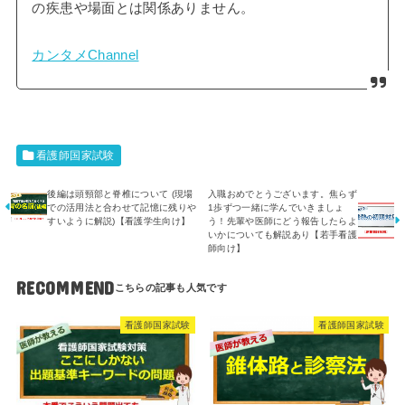
の疾患や場面とは関係ありません。
カンタメChannel
看護師国家試験
後編は頭頸部と脊椎について (現場
入職おめでとうございます。焦らず
での活用法と合わせて記憶に残りや
1歩ずつ一緒に学んでいきましょ
すいように解説)【看護学生向け】
う！先輩や医師にどう報告したらよ
いかについても解説あり【若手看護
師向け】
RECOMMEND
看護師国家試験
看護師国家試験