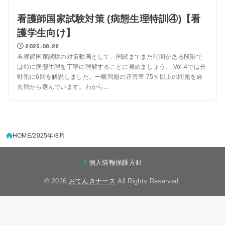
看護師国家試験対策 (病態生理特訓④)【看
護学生向け】
2025.08.22
看護師国家試験の対策動画として、国試までまだ時間がある段階で
は特に病態生理を丁寧に理解することに努めましょう。 Vol.4では分
野別に6問を解説しました。一般問題の正答率 75％以上の問題を過
去問から選んでいます。わから...
HOME
2025年
8月
個人情報保護方針
© 2026
おてんきナース
All Rights Reserved.