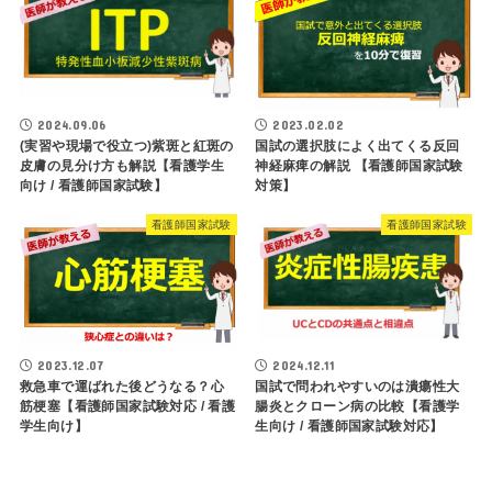
2024.09.06
2023.02.02
(実習や現場で役立つ)紫斑と紅斑の
国試の選択肢によく出てくる反回
皮膚の見分け方も解説【看護学生
神経麻痺の解説 【看護師国家試験
向け / 看護師国家試験】
対策】
看護師国家試験
看護師国家試験
2023.12.07
2024.12.11
救急車で運ばれた後どうなる？心
国試で問われやすいのは潰瘍性大
筋梗塞【看護師国家試験対応 / 看護
腸炎とクローン病の比較【看護学
学生向け】
生向け / 看護師国家試験対応】