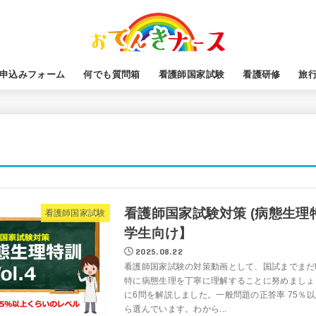
申込みフォーム
何でも質問箱
看護師国家試験
看護研修
旅
看護師国家試験対策 (病態生理
看護師国家試験
学生向け】
2025.08.22
看護師国家試験の対策動画として、国試までまだ
特に病態生理を丁寧に理解することに努めましょう。
に6問を解説しました。一般問題の正答率 75％
ら選んでいます。わから...