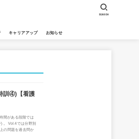
SEARCH
行
キャリアアップ
お知らせ
特訓④)【看護
時間がある段階では
 Vol.4では分野別
以上の問題を過去問か