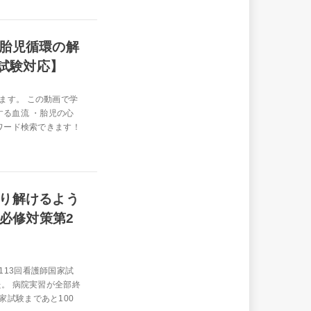
胎児循環の解
家試験対応】
ます。 この動画で学
する血流 ・胎児の心
ーワード検索できます！
り解けるよう
【必修対策第2
13回看護師国家試
た。 病院実習が全部終
試験まであと100