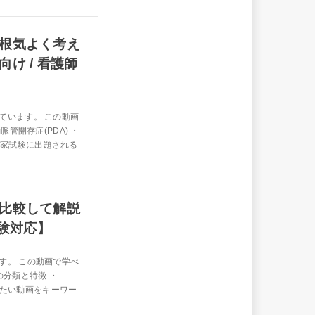
根気よく考え
け / 看護師
ています。 この動画
管開存症(PDA) ・
 国家試験に出題される
比較して解説
試験対応】
す。 この動画で学べ
の分類と特徴 ・
で観たい動画をキーワー