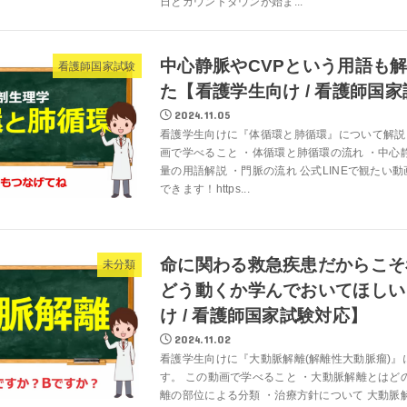
日とカウントダウンが始ま...
中心静脈やCVPという用語も
看護師国家試験
た【看護学生向け / 看護師国
2024.11.05
看護学生向けに『体循環と肺循環』について解説
画で学べること ・体循環と肺循環の流れ ・中心
量の用語解説 ・門脈の流れ 公式LINEで観たい
できます！https...
命に関わる救急疾患だからこそ
未分類
どう動くか学んでおいてほしい
け / 看護師国家試験対応】
2024.11.02
看護学生向けに『大動脈解離(解離性大動脈瘤)』
す。 この動画で学べること ・大動脈解離とはど
離の部位による分類 ・治療方針について 大動脈