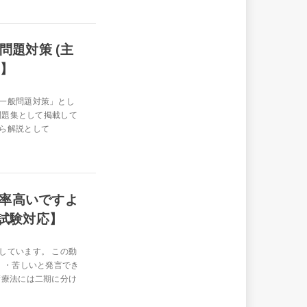
問題対策 (主
け】
一般問題対策」とし
問題集として掲載して
ら解説として
率高いですよ
家試験対応】
しています。 この動
 ・苦しいと発言でき
術療法には二期に分け