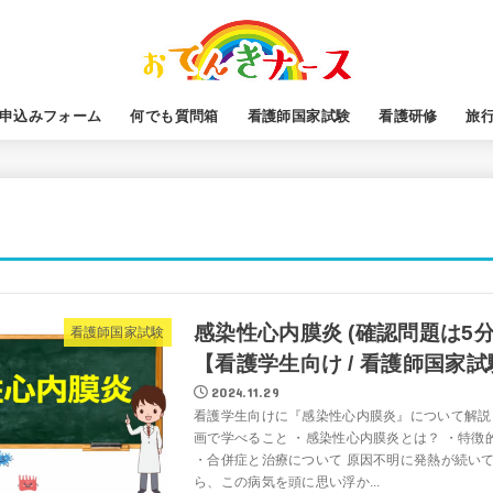
申込みフォーム
何でも質問箱
看護師国家試験
看護研修
旅
感染性心内膜炎 (確認問題は5分
看護師国家試験
【看護学生向け / 看護師国家
2024.11.29
看護学生向けに『感染性心内膜炎』について解説
画で学べること ・感染性心内膜炎とは？ ・特徴
・合併症と治療について 原因不明に発熱が続い
ら、この病気を頭に思い浮か...