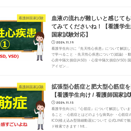
血液の流れが難しいと感じても
看護師国家試験
てみてくださいね！【看護学生向
国家試験対応】
2024.11.19
看護学生向けに『先天性心疾患』について解説し
で学べること ・先天性心疾患について(総論) ・動脈
心房中隔欠損症(ASD) ・心室中隔欠損症(VSD)
アイゼン...
拡張型心筋症と肥大型心筋症を
看護師国家試験
【看護学生向け / 看護師国家
2024.11.15
看護学生向けに『心筋症』について解説していま
ること ・心筋症とはどのような病気か ・心筋症
ICD(植え込み型除細動器)について 公式LINE
ド検索できます！htt...