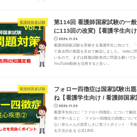
第114回 看護師国家試験の一般
看護師国家試験
に113回の改変)【看護学生向
2024.11.26
看護師国家試験を受験する看護学生に向けて、「
て過去問の類題を含めて解説しました。 noteに
いるので、まずは模擬試験形式に問題を解いてか
YouTube動画を活用すると良い...
フォロー四徴症は国家試験出題
看護師国家試験
ね【看護学生向け / 看護師国
2024.11.22
看護学生向けに『ファロー四徴症』について解説
画で学べること ・ファロー四徴症の四徴について
ない赤ちゃんの息苦しさに気づくポイント ・手
る方法がある 公式LINE...