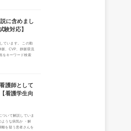
解説に含めまし
家試験対応】
しています。 この動
静脈、CVP、静脈環流
動画をキーワード検索
看護師として
【看護学生向
について解説していま
のような病気か ・解
解離を疑う患者さんを