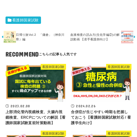
看護師国家試験
日帰り旅Vol.2 「鎌倉」（神奈川
血液検査の読み方(生化学編②)の解
県）編
説動画 【若手看護師向け】
RECOMMEND
看護師国家試験
看護師国家試験
2023.02.08
2024.02.26
上部消化管内視鏡検査、大腸内視
合併症が生じやすい時期を把握し
鏡検査、ERCPについての解説【看
ておこう【看護師国家試験対応 / 看
護師国家試験直前対策動画】
護学生向け】
看護師国家試験
看護師国家試験