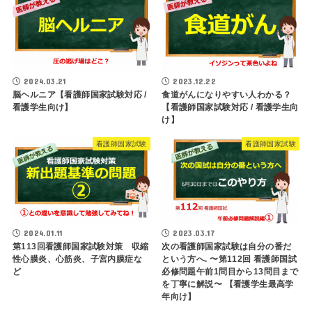
2024.03.21
2023.12.22
脳ヘルニア【看護師国家試験対応 /
食道がんになりやすい人わかる？
看護学生向け】
【看護師国家試験対応 / 看護学生向
け】
看護師国家試験
看護師国家試験
2024.01.11
2023.03.17
第113回看護師国家試験対策 収縮
次の看護師国家試験は自分の番だ
性心膜炎、心筋炎、子宮内膜症な
という方へ. 〜第112回 看護師国試
ど
必修問題午前1問目から13問目まで
を丁寧に解説〜 【看護学生最高学
年向け】