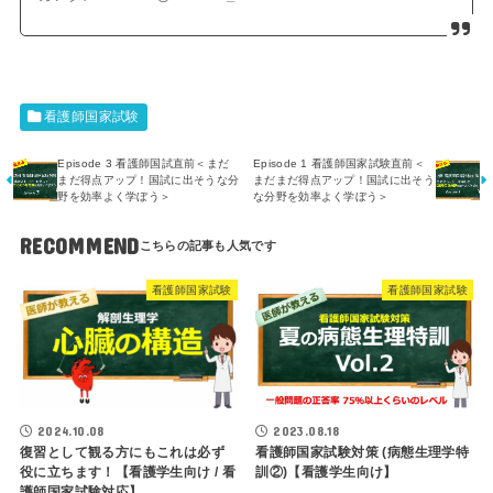
看護師国家試験
Episode 3 看護師国試直前＜まだ
Episode 1 看護師国家試験直前＜
まだ得点アップ！国試に出そうな分
まだまだ得点アップ！国試に出そう
野を効率よく学ぼう＞
な分野を効率よく学ぼう＞
RECOMMEND
看護師国家試験
看護師国家試験
2024.10.08
2023.08.18
復習として観る方にもこれは必ず
看護師国家試験対策 (病態生理学特
役に立ちます！【看護学生向け / 看
訓②)【看護学生向け】
護師国家試験対応】