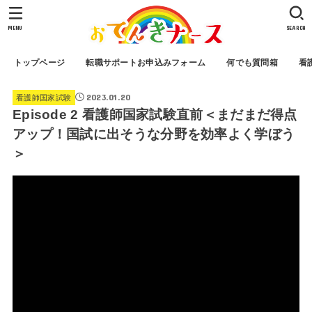
MENU
SEARCH
トップページ
転職サポートお申込みフォーム
何でも質問箱
看
2023.01.20
看護師国家試験
Episode 2 看護師国家試験直前＜まだまだ得点
アップ！国試に出そうな分野を効率よく学ぼう
＞