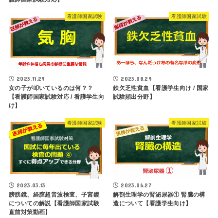
看護師国家試験
看護師国家試験
2023.11.29
2023.08.29
女の子が叩いているのは何？？
鉄欠乏性貧血【看護学生向け / 国家
【看護師国家試験対応 / 看護学生向
試験頻出分野】
け】
看護師国家試験
看護師国家試験
2023.03.13
2023.06.27
膀胱鏡、経膣超音波検査、子宮鏡
解剖生理学の腎泌尿器① 腎臓の構
についての解説【看護師国家試験
造について【看護学生向け】
直前対策動画】