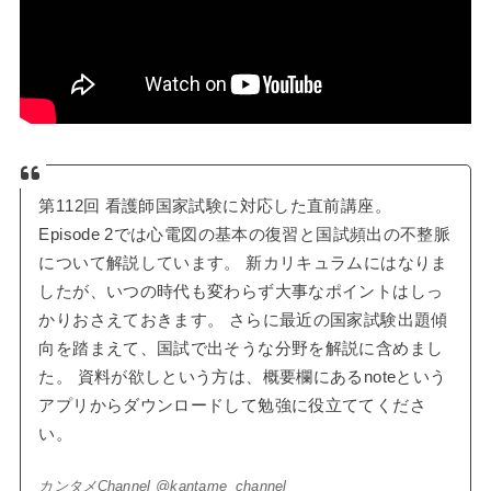
第112回 看護師国家試験に対応した直前講座。
Episode 2では心電図の基本の復習と国試頻出の不整脈
について解説しています。 新カリキュラムにはなりま
したが、いつの時代も変わらず大事なポイントはしっ
かりおさえておきます。 さらに最近の国家試験出題傾
向を踏まえて、国試で出そうな分野を解説に含めまし
た。 資料が欲しという方は、概要欄にあるnoteという
アプリからダウンロードして勉強に役立ててくださ
い。
カンタメChannel @kantame_channel